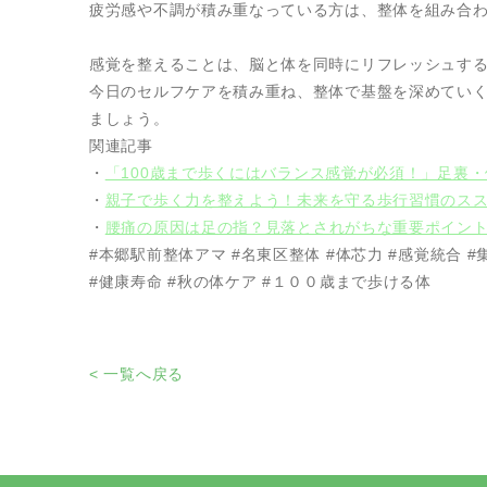
疲労感や不調が積み重なっている方は、整体を組み合
感覚を整えることは、脳と体を同時にリフレッシュす
今日のセルフケアを積み重ね、整体で基盤を深めてい
ましょう。
関連記事
・
「100歳まで歩くにはバランス感覚が必須！」足裏
・
親子で歩く力を整えよう！未来を守る歩行習慣のス
・
腰痛の原因は足の指？見落とされがちな重要ポイン
#本郷駅前整体アマ #名東区整体 #体芯力 #感覚統合 #
#健康寿命 #秋の体ケア #１００歳まで歩ける体
< 一覧へ戻る