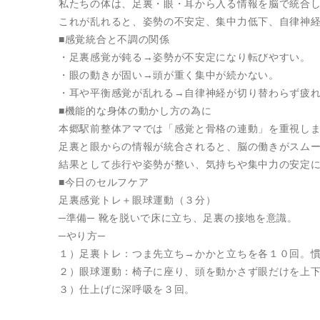
私たちの体は、足裏・眼・耳から入る情報を脳で統合
これが乱れると、姿勢の不安定、集中力低下、自律神
■感覚統合と不調の関係
・足裏感覚が鈍る→姿勢が不安定になり転びやすい。
・眼の動きが固い→頭が重く集中が続かない。
・耳や平衡感覚が乱れる→自律神経が切り替わらず疲
■機能的な身体の動かし方の為に
本郷駅前整体アマでは「感覚と骨格の連動」を重視し
足裏と眼からの情報が統合されると、脳の働きがスム
結果として歩行や姿勢が整い、気持ちや集中力の安定
■今日のセルフケア
足裏感覚トレ＋眼球運動（３分）
─準備─ 靴を脱いで床に立ち、足裏の接地を意識。
─やり方─
１）足裏トレ：つま先立ち→かかと立ちを各１０回。
２）眼球運動：椅子に座り、頭を動かさず眼だけを上
３）仕上げに深呼吸を３回。