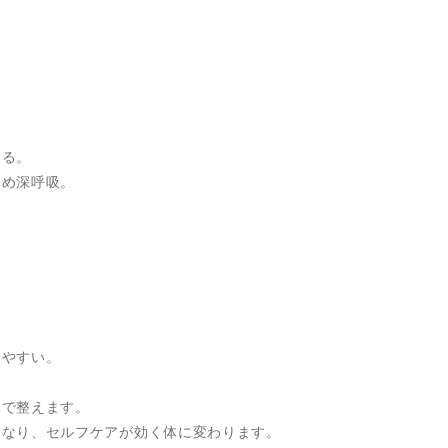
する。
しめ深呼吸。
。
しやすい。
体で整えます。
になり、セルフケアが効く体に変わります。