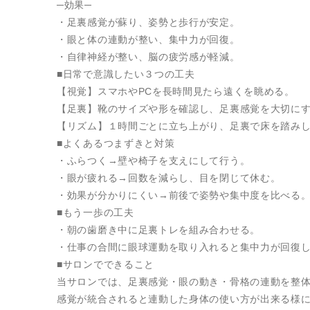
─効果─
・足裏感覚が蘇り、姿勢と歩行が安定。
・眼と体の連動が整い、集中力が回復。
・自律神経が整い、脳の疲労感が軽減。
■日常で意識したい３つの工夫
【視覚】スマホやPCを長時間見たら遠くを眺める。
【足裏】靴のサイズや形を確認し、足裏感覚を大切に
【リズム】１時間ごとに立ち上がり、足裏で床を踏み
■よくあるつまずきと対策
・ふらつく→壁や椅子を支えにして行う。
・眼が疲れる→回数を減らし、目を閉じて休む。
・効果が分かりにくい→前後で姿勢や集中度を比べる
■もう一歩の工夫
・朝の歯磨き中に足裏トレを組み合わせる。
・仕事の合間に眼球運動を取り入れると集中力が回復
■サロンでできること
当サロンでは、足裏感覚・眼の動き・骨格の連動を整
感覚が統合されると連動した身体の使い方が出来る様