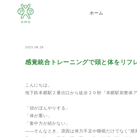
>
>
>
ホーム
news
内臓・神経
感覚統合トレーニング
ホーム
2025.09.29
感覚統合トレーニングで頭と体をリフ
こんにちは。
地下鉄本郷駅２番出口から徒歩２０秒『本郷駅前整体
「頭がぼんやりする」
「体が重い」
「集中力が続かない」
――そんなとき、原因は体力不足や睡眠だけでなく“感