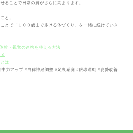
わせることで日常の質がさらに高まります。
ること。
くことで「１００歳まで歩ける体づくり」を一緒に続けていき
・体幹・視覚の連携を整える方法
スメ
トとは
集中力アップ #自律神経調整 #足裏感覚 #眼球運動 #姿勢改善