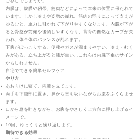
ご存じでしょうか。
内臓は、腹膜や靭帯、筋肉などによって本来の位置に保たれて
います。しかし冷えや姿勢の崩れ、筋肉の弱りによって支えが
ゆるむと、重力に引かれて下がりやすくなります。内臓が下が
ると骨盤が前傾や後傾しやすくなり、背骨の自然なカーブが失
われ、体全体のバランスが乱れます。
下腹がぽっこりする、便秘やガスが溜まりやすい、冷え・むく
みがある、立ち上がると腰が重い…これらは内臓下垂のサイン
かもしれません。
自宅でできる簡単セルフケア
やり方
あお向けに寝て、両膝を立てます。
両手を下腹部に置き、鼻から息を吸いながらお腹をふくらませ
ます。
口から息を吐きながら、お腹をやさしく上方向に押し上げるイ
メージで。
10回、ゆっくりと繰り返します。
期待できる効果