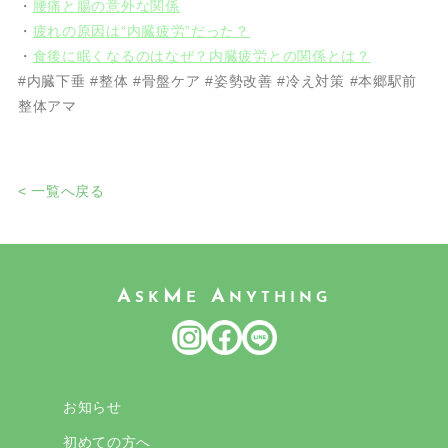
・
腰痛と腸の意外な関係
・
疲れの原因は“内臓疲労”だった？
・
食後に眠くなるのはなぜ？内臓疲労との関係とは？
#内臓下垂 #整体 #骨盤ケア #姿勢改善 #冷え対策 #本郷駅前
整体アマ
< 一覧へ戻る
A
M
A
SK
E
NYTHING
お知らせ
初めての方へ