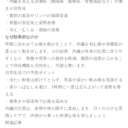
・内臓を支える深層筋（横隔膜・腹横筋・骨盤底筋など）の働
きが活性化
・腹部の血流やリンパの循環促進
・骨盤の安定化と姿勢改善
・冷え・むくみ・便秘の改善
なぜ効果的なのか
呼吸に合わせてお腹を動かすことで、内臓を包む膜や深層筋が
柔らかく動き出します。その結果、内臓が本来の位置に戻りや
すくなり、骨盤や背骨への負担も軽減。腹部の温度が上がるこ
とで消化機能も活性化し、代謝も整います。
日常生活での予防ポイント
・冷たい飲食は続けてとらず、常温や温かい飲み物を意識する
・座りっぱなしを避け、1時間に一度は立ち上がって姿勢を整
える
・腹巻きや温湿布でお腹を温める
内臓の位置は、姿勢や体の調子に直結します。日々の小さな意
識とケアで、内側から整った快適な体を保ちましょう。
関連記事