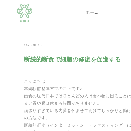
>
>
>
ホーム
news
新着情報
断続的断食で細胞の修復
ホーム
2025.01.28
断続的断食で細胞の修復を促進する
こんにちは
本郷駅前整体アマの井上です♪
飽食の現代日本ではほとんどの人は食べ物に困ることは
ると胃や腸は休まる時間がありません。
頑張りすぎている内臓を休ませてあげてしっかりと働け
の方法です。
断続的断食（インターミッテント・ファスティング）