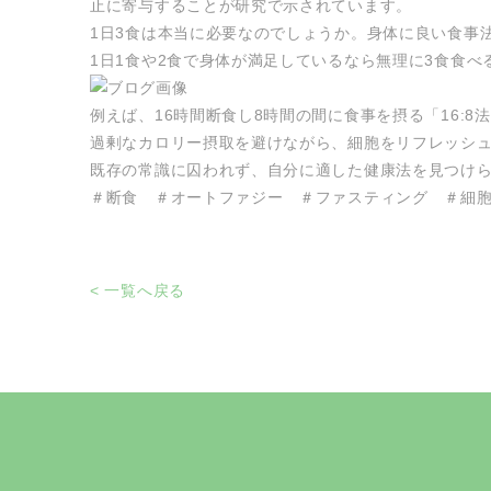
止に寄与することが研究で示されています。
1日3食は本当に必要なのでしょうか。身体に良い食事
1日1食や2食で身体が満足しているなら無理に3食食べ
例えば、16時間断食し8時間の間に食事を摂る「16:
過剰なカロリー摂取を避けながら、細胞をリフレッシ
既存の常識に囚われず、自分に適した健康法を見つけ
＃断食 ＃オートファジー ＃ファスティング ＃細
< 一覧へ戻る