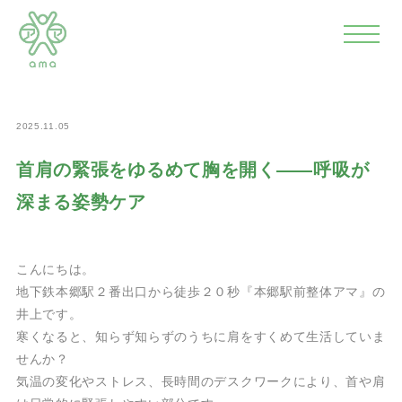
>
>
>
ホーム
news
予防
首肩の緊張をゆるめて胸を開く――
呼吸が深まる姿勢ケア
2025.11.05
首肩の緊張をゆるめて胸を開く――呼吸が
深まる姿勢ケア
こんにちは。
地下鉄本郷駅２番出口から徒歩２０秒『本郷駅前整体アマ』の
井上です。
寒くなると、知らず知らずのうちに肩をすくめて生活していま
せんか？
気温の変化やストレス、長時間のデスクワークにより、首や肩