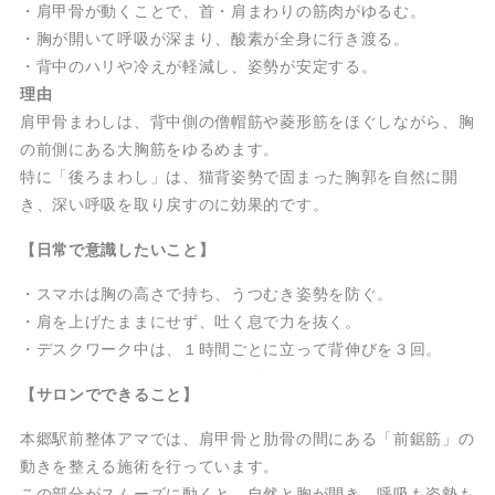
・肩甲骨が動くことで、首・肩まわりの筋肉がゆるむ。
・胸が開いて呼吸が深まり、酸素が全身に行き渡る。
・背中のハリや冷えが軽減し、姿勢が安定する。
理由
肩甲骨まわしは、背中側の僧帽筋や菱形筋をほぐしながら、胸
の前側にある大胸筋をゆるめます。
特に「後ろまわし」は、猫背姿勢で固まった胸郭を自然に開
き、深い呼吸を取り戻すのに効果的です。
【日常で意識したいこと】
・スマホは胸の高さで持ち、うつむき姿勢を防ぐ。
・肩を上げたままにせず、吐く息で力を抜く。
・デスクワーク中は、１時間ごとに立って背伸びを３回。
【サロンでできること】
本郷駅前整体アマでは、肩甲骨と肋骨の間にある「前鋸筋」の
動きを整える施術を行っています。
この部分がスムーズに動くと、自然と胸が開き、呼吸も姿勢も