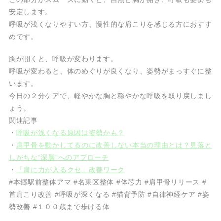
安定します。
呼吸が浅くなりやすい方、慢性的な肩こりを感じる方におすす
めです。
胸が開くと、呼吸が変わります。
呼吸が変わると、体のめぐりが良くなり、姿勢がまっすぐに整
います。
今日の２分ケアで、軽やかな胸と穏やかな呼吸を取り戻しまし
ょう。
関連記事
・
呼吸が浅くなる原因は姿勢かも？
・
肩甲骨を動かしてるのに改善しない本当の理由とは？見落と
しがちな“深層”へのアプローチ
・
「肩に力が入るクセ」改善ワーク
#本郷駅前整体アマ #名東区整体 #体芯力 #肩甲骨リリース #
首肩こり改善 #呼吸が深くなる #猫背予防 #自律神経ケア #姿
勢改善 #１００歳まで歩ける体