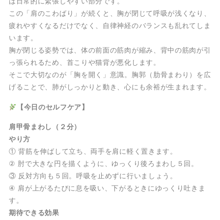
は日常的に緊張しやすい部分です。
この「肩のこわばり」が続くと、胸が閉じて呼吸が浅くなり、
疲れやすくなるだけでなく、自律神経のバランスも乱れてしま
います。
胸が閉じる姿勢では、体の前面の筋肉が縮み、背中の筋肉が引
っ張られるため、首こりや猫背が悪化します。
そこで大切なのが「胸を開く」意識。胸郭（肋骨まわり）を広
げることで、肺がしっかりと動き、心にも余裕が生まれます。
【今日のセルフケア】
肩甲骨まわし（２分）
やり方
① 背筋を伸ばして立ち、両手を肩に軽く置きます。
② 肘で大きな円を描くように、ゆっくり後ろまわし５回。
③ 反対方向も５回。呼吸を止めずに行いましょう。
④ 肩が上がるたびに息を吸い、下がるときにゆっくり吐きま
す。
期待できる効果