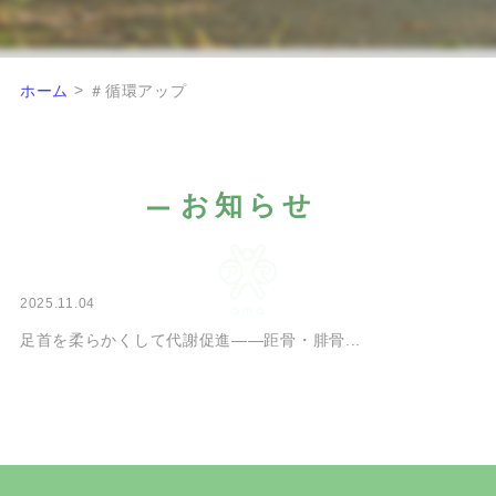
>
ホーム
＃循環アップ
お知らせ
2025.11.04
足首を柔らかくして代謝促進――距骨・腓骨...